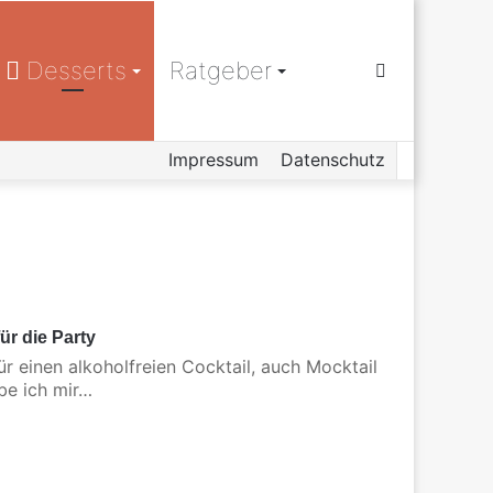
Desserts
Ratgeber
Suchen
Impressum
Datenschutz
nach
ür die Party
r einen alkoholfreien Cocktail, auch Mocktail
be ich mir…