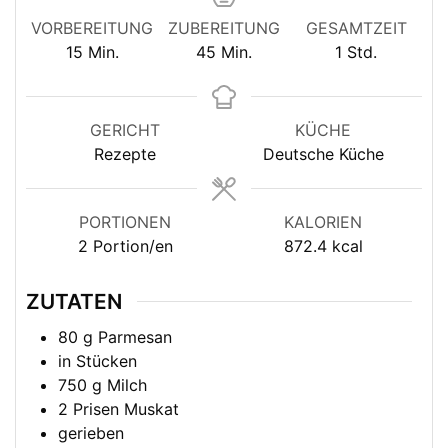
VORBEREITUNG
ZUBEREITUNG
GESAMTZEIT
Minuten
Minuten
Stunde
15
Min.
45
Min.
1
Std.
GERICHT
KÜCHE
Rezepte
Deutsche Küche
PORTIONEN
KALORIEN
2
Portion/en
872.4
kcal
ZUTATEN
80
g
Parmesan
in
Stücken
750
g
Milch
2
Prisen Muskat
gerieben