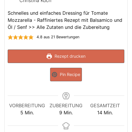
Christina Koch
Schnelles und einfaches Dressing für Tomate
Mozzarella - Raffiniertes Rezept mit Balsamico und
Öl / Senf >> Alle Zutaten und die Zubereitung
4.8
aus
21
Bewertungen
Rezept drucken
Pin Recipe
VORBEREITUNG
ZUBEREITUNG
GESAMTZEIT
Minuten
Minuten
Minuten
5
Min.
9
Min.
14
Min.