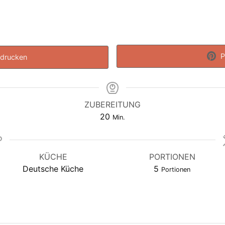
P
drucken
ZUBEREITUNG
Minuten
20
Min.
KÜCHE
PORTIONEN
Deutsche Küche
5
Portionen