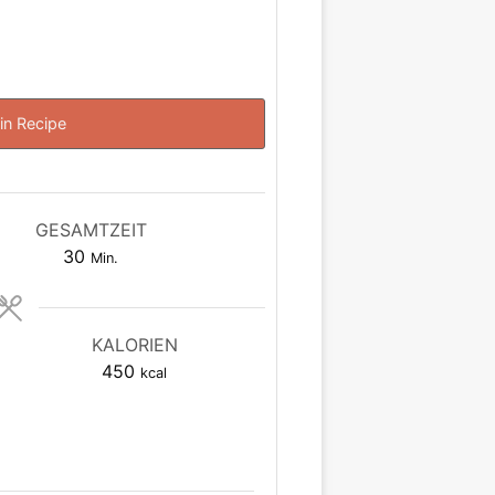
in Recipe
GESAMTZEIT
Minuten
30
Min.
KALORIEN
450
kcal