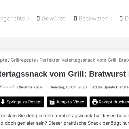
tgerichte
Gewürze
Backwaren
D
pte
/
Grillrezepte
/
Perfekter Vatertagssnack vom Grill: Brat
tertagssnack vom Grill: Bratwurst
Christina Koch
Dienstag, 18 April 2023
Letztes Update Diensta
Springe zu Rezept
Jump to Video
Rezept drucke
ntdecken Sie den perfekten Vatertagssnack für diesen beso
d doch genialer sein? Dieser praktische Snack benötigt nu