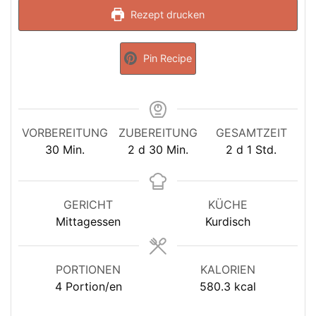
Rezept drucken
Pin Recipe
VORBEREITUNG
ZUBEREITUNG
GESAMTZEIT
Minuten
Tage
Minuten
Tage
Stunde
30
Min.
2
d
30
Min.
2
d
1
Std.
GERICHT
KÜCHE
Mittagessen
Kurdisch
PORTIONEN
KALORIEN
4
Portion/en
580.3
kcal