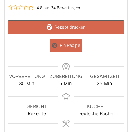
4.8
aus
24
Bewertungen
Rezept drucken
Pin Recipe
VORBEREITUNG
ZUBEREITUNG
GESAMTZEIT
Minuten
Minuten
Minuten
30
Min.
5
Min.
35
Min.
GERICHT
KÜCHE
Rezepte
Deutsche Küche