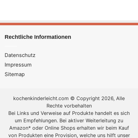
Rechtliche Informationen
Datenschutz
Impressum
Sitemap
Badebomben selber machen Video-
Geschenkideen für Weihnachten, Freundin
kochenkinderleicht.com © Copyright 2026, Alle
oder Mama [Bildinhalt mit KI erstellt]
Rechte vorbehalten
Bei Links und Verweise auf Produkte handelt es sich
Zutaten Badebomben selber machen
um Empfehlungen. Bei aktiver Weiterleitung zu
250 g
Natron
(Backsoda)
Amazon* oder Online Shops erhalten wir beim Kauf
von Produkten eine Provision, welche uns hilft unser
125 g Zitronensäure