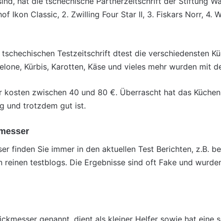
nd, hat die tschechische Partnerzeitschrift der Stiftung Wa
f Ikon Classic, 2. Zwilling Four Star II, 3. Fiskars Norr, 4
tschechischen Testzeitschrift dtest die verschiedensten Kü
Melone, Kürbis, Karotten, Käse und vieles mehr wurden mit d
 kosten zwischen 40 und 80 €. Überrascht hat das Küchen
ig und trotzdem gut ist.
nmesser
 finden Sie immer in den aktuellen Test Berichten, z.B. bei
n reinen testblogs. Die Ergebnisse sind oft Fake und wurden
ickmesser genannt, dient als kleiner Helfer sowie hat eine 