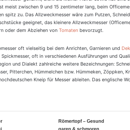
st meist zwischen 9 und 15 zentimeter lang, beim Officeme
ällen spitz zu. Das Allzweckmesser wäre zum Putzen, Schne
schstücke geeignet, das kleinere Allzweckmesser (Officeme
ern oder dem Abziehen von
Tomaten
bevorzugt.
esser oft vielseitig bei dem Anrichten, Garnieren und
Dek
 Spickmesser, oft in verschiedenen Ausführungen und Quali
egion und Dialekt zahlreiche weitere Bezeichnungen: Schnei
esser, Pitterchen, Hümmelchen bzw. Hümmeken, Zöppken, K
hochdeutschen Kneip für Messer ableiten. Das englische Wor
r
Römertopf – Gesund
i
garen & schmoren