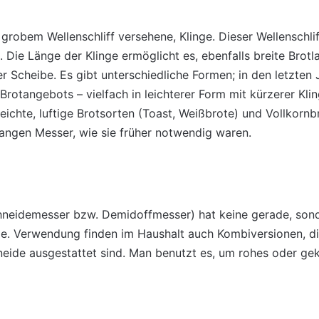
 grobem Wellenschliff versehene, Klinge. Dieser Wellenschl
. Die Länge der Klinge ermöglicht es, ebenfalls breite Brot
er Scheibe. Es gibt unterschiedliche Formen; in den letzte
Brotangebots – vielfach in leichterer Form mit kürzerer Kli
 leichte, luftige Brotsorten (Toast, Weißbrote) und Vollkorn
langen Messer, wie sie früher notwendig waren.
chneidemesser bzw. Demidoffmesser) hat keine gerade, sond
de. Verwendung finden im Haushalt auch Kombiversionen, d
eide ausgestattet sind. Man benutzt es, um rohes oder ge