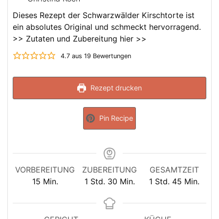
Dieses Rezept der Schwarzwälder Kirschtorte ist
ein absolutes Original und schmeckt hervorragend.
>> Zutaten und Zubereitung hier >>
4.7
aus
19
Bewertungen
Rezept drucken
Pin Recipe
VORBEREITUNG
ZUBEREITUNG
GESAMTZEIT
Minuten
Stunde
Minuten
Stunde
Minuten
15
Min.
1
Std.
30
Min.
1
Std.
45
Min.