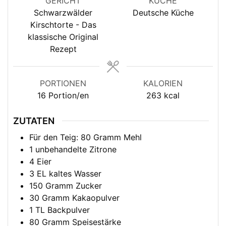
GERICHT
KÜCHE
Schwarzwälder
Deutsche Küche
Kirschtorte - Das
klassische Original
Rezept
PORTIONEN
KALORIEN
16
Portion/en
263
kcal
ZUTATEN
Für den Teig: 80 Gramm Mehl
1
unbehandelte Zitrone
4
Eier
3
EL
kaltes Wasser
150
Gramm Zucker
30
Gramm Kakaopulver
1
TL
Backpulver
80
Gramm Speisestärke