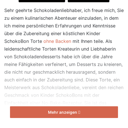
Sehr geehrte Schokoladenliebhaber, ich freue mich, Sie
zu einem kulinarischen Abenteuer einzuladen, in dem
ich meine persönlichen Erfahrungen und Kenntnisse
über die Zubereitung einer köstlichen Kinder
SchokoBon Torte
ohne Backen
mit Ihnen teile. Als
leidenschaftliche Torten Kreateurin und Liebhaberin
von Schokoladendesserts habe ich über die Jahre
meine Fähigkeiten verfeinert, um Desserts zu kreieren,
die nicht nur geschmacklich herausragend, sondern
auch einfach in der Zubereitung sind. Diese Torte, ein
Meisterwerk aus Schokoladenliebe, vereint den reichen
Geschmack von Kinder SchokoBons mit der
Einfachheit einer No-Bake-Rezeptur. Sie ist das
perfekte Dessert für jede Gelegenheit, von
Mehr anzeigen
Familienfeiern bis hin zu gemütlichen Nachmittagen,
und wurde in meiner Küche mit viel Liebe und Sorgfalt