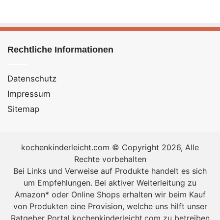
perfektioniert. In diesem Artikel teile ich nicht nur das
Rezept, sondern auch wertvolle Tipps und Tricks, um
diese Torte zu einem unvergesslichen Erlebnis zu
machen. Begleiten Sie mich auf dieser süßen Reise,
Rechtliche Informationen
und lassen Sie uns gemeinsam eine Torte kreieren, die
alle Erwartungen übertrifft.
Datenschutz
Impressum
Sitemap
kochenkinderleicht.com © Copyright 2026, Alle
Kinder SchokoBon
Torte ohne backen
– Rezept
Rechte vorbehalten
[Bildinhalt mit KI erstellt]
Bei Links und Verweise auf Produkte handelt es sich
um Empfehlungen. Bei aktiver Weiterleitung zu
Ein Fest für die Sinne: Die Kunst der Herstellung
Amazon* oder Online Shops erhalten wir beim Kauf
von Kinder SchokoBon Torte ohne zu Backen
von Produkten eine Provision, welche uns hilft unser
Ratgeber Portal kochenkinderleicht.com zu betreiben