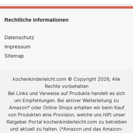
Gaumenschmaus. Damals hätte sicher noch niemand
vermutet, welche Karriere die Erbse in den folgenden
Jahrhunderten hinlegen würde. Aus der
Rechtliche Informationen
aristokratischen Delikatesse wurde ein
Allerweltsgemüse, das es frisch wie getrocknet wie
Datenschutz
tiefgekühlt wie konserviert jederzeit im Supermarkt zu
Impressum
kaufen gibt.
Sitemap
kochenkinderleicht.com © Copyright 2026, Alle
Rechte vorbehalten
Bei Links und Verweise auf Produkte handelt es sich
um Empfehlungen. Bei aktiver Weiterleitung zu
Amazon* oder Online Shops erhalten wir beim Kauf
von Produkten eine Provision, welche uns hilft unser
Rezept: Frische Erbsen kochen für Anfänger –
Ratgeber Portal kochenkinderleicht.com zu betreiben
Küchen – Basic [Bildinhalt mit KI erstellt]
und aktuell zu halten. (*Amazon und das Amazon-