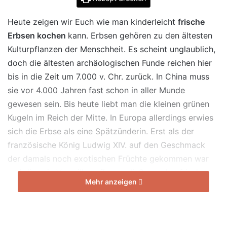
Heute zeigen wir Euch wie man kinderleicht
frische
Erbsen kochen
kann. Erbsen gehören zu den ältesten
Kulturpflanzen der Menschheit. Es scheint unglaublich,
doch die ältesten archäologischen Funde reichen hier
bis in die Zeit um 7.000 v. Chr. zurück. In China muss
sie vor 4.000 Jahren fast schon in aller Munde
gewesen sein. Bis heute liebt man die kleinen grünen
Kugeln im Reich der Mitte. In Europa allerdings erwies
sich die Erbse als eine Spätzünderin. Erst als der
französische König Ludwig XIV. auf den Geschmack
der damals noch exotischen Früchte gekommen war
und diese in Versailles pflanzen ließ, wurden frische
Mehr anzeigen
junge Erbsen auch hier populär. Zuvor kannte man sie
bereits in getrockneter Form als billigen Sattmacher,
doch nun wurde die Erbse zu einem echten