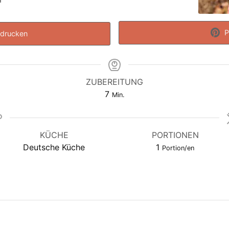
n
P
drucken
ZUBEREITUNG
Minuten
7
Min.
KÜCHE
PORTIONEN
Deutsche Küche
1
Portion/en