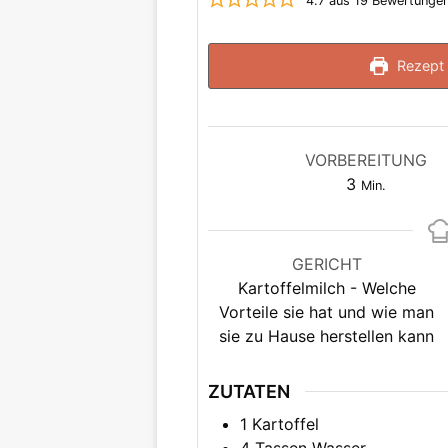
4.7
aus
19
Bewertunge
Rezept 
VORBEREITUNG
Minuten
3
Min.
GERICHT
Kartoffelmilch - Welche
Vorteile sie hat und wie man
sie zu Hause herstellen kann
ZUTATEN
1
Kartoffel
4
Tassen Wasser