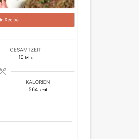
in Recipe
GESAMTZEIT
Minuten
10
Min.
KALORIEN
564
kcal