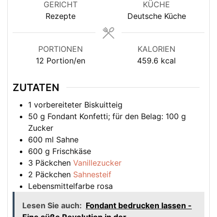
GERICHT
KÜCHE
Rezepte
Deutsche Küche
PORTIONEN
KALORIEN
12
Portion/en
459.6
kcal
ZUTATEN
1
vorbereiteter Biskuitteig
50
g
Fondant Konfetti; für den Belag: 100 g
Zucker
600
ml
Sahne
600
g
Frischkäse
3
Päckchen
Vanillezucker
2
Päckchen
Sahnesteif
Lebensmittelfarbe rosa
Lesen Sie auch:
Fondant bedrucken lassen -