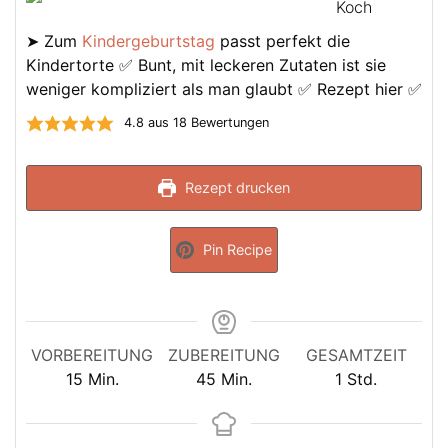
Koch
➤ Zum
Kindergeburtstag
passt perfekt die
Kindertorte ✅ Bunt, mit leckeren Zutaten ist sie
weniger kompliziert als man glaubt ✅ Rezept hier ✅
4.8
aus
18
Bewertungen
Rezept drucken
Pin Recipe
VORBEREITUNG
ZUBEREITUNG
GESAMTZEIT
Minuten
Minuten
Stunde
15
Min.
45
Min.
1
Std.