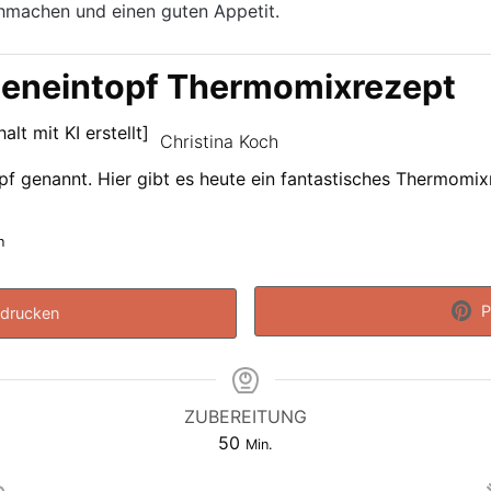
hmachen und einen guten Appetit.
seneintopf Thermomixrezept
Christina Koch
f genannt. Hier gibt es heute ein fantastisches Thermomixr
n
P
drucken
ZUBEREITUNG
Minuten
50
Min.