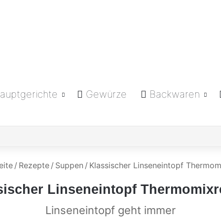
auptgerichte
Gewürze
Backwaren
eite
/
Rezepte
/
Suppen
/
Klassischer Linseneintopf Thermom
sischer Linseneintopf Thermomixr
Linseneintopf geht immer