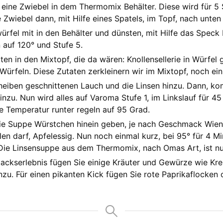
r eine Zwiebel in dem Thermomix Behälter. Diese wird für 5
e Zwiebel dann, mit Hilfe eines Spatels, im Topf, nach unten
fel mit in den Behälter und dünsten, mit Hilfe das Speck F
 auf 120° und Stufe 5.
n in den Mixtopf, die da wären: Knollensellerie in Würfel g
Würfeln. Diese Zutaten zerkleinern wir im Mixtopf, noch ei
eiben geschnittenen Lauch und die Linsen hinzu. Dann, ko
inzu. Nun wird alles auf Varoma Stufe 1, im Linkslauf für 
 Temperatur runter regeln auf 95 Grad.
die Suppe Würstchen hinein geben, je nach Geschmack Wie
len darf, Apfelessig. Nun noch einmal kurz, bei 95° für 4 
Die Linsensuppe aus dem Thermomix, nach Omas Art, ist nu
ckserlebnis fügen Sie einige Kräuter und Gewürze wie Kre
inzu. Für einen pikanten Kick fügen Sie rote Paprikaflocken 