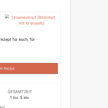
ezept für euch, für
in Recipe
GESAMTZEIT
Stunde
Minuten
1
5
Std.
Min.