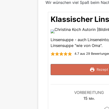
Wir wünschen viel Spaß beim Nac
Klassischer Lin
Linsensuppe - auch Linseneintop
Linsensuppe "wie von Oma".
4.7
aus
29
Bewertunge
Rezept 
VORBEREITUNG
Minuten
15
Min.