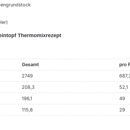
pengrundstock
ler)
eintopf Thermomixrezept
Gesamt
pro 
2749
687,
208,3
52,1
196,1
49
115,8
29