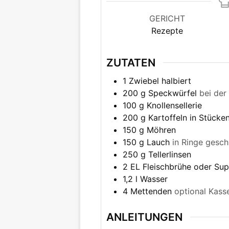
GERICHT
Rezepte
ZUTATEN
1
Zwiebel halbiert
200
g
Speckwürfel
bei de
100
g
Knollensellerie
200
g
Kartoffeln in Stücke
150
g
Möhren
150
g
Lauch
in Ringe gesch
250
g
Tellerlinsen
2
EL
Fleischbrühe oder Su
1,2
l
Wasser
4
Mettenden
optional Kass
ANLEITUNGEN