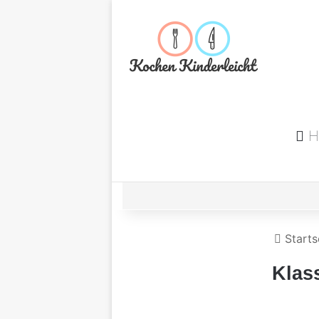
H
Starts
Klas