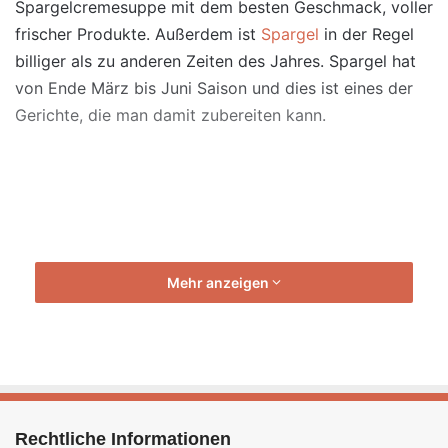
Spargelcremesuppe mit dem besten Geschmack, voller
frischer Produkte. Außerdem ist
Spargel
in der Regel
billiger als zu anderen Zeiten des Jahres. Spargel hat
von Ende März bis Juni Saison und dies ist eines der
Gerichte, die man damit zubereiten kann.
Mehr anzeigen
Spargelcremesuppe aus dem
Thermomix
®
[Bildinhalt mit KI erstellt]
Es ist ein gesundes Gericht, das in kurzer Zeit
zubereitet werden kann, und obwohl ich es gerne wie
beschrieben esse, fügen manche Leute Sahne oder
Rechtliche Informationen