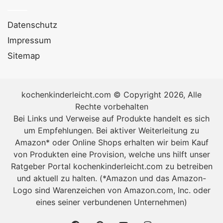
Käse hinzu, um es noch cremiger zu machen. Wenn Sie
dies tun möchten, erfahren Sie weiter unten im
Datenschutz
Abschnitt Variationen, wie Sie dies tun können. Und
Impressum
zum Servieren können Sie zusätzlich zu den
Sitemap
Spargelspitzen
Croutons
, geröstete Nüsse, ein wenig
gehackten
Schinken
, geriebenen Käse, Samen oder
gehackte Kräuter hinzufügen.
kochenkinderleicht.com © Copyright 2026, Alle
Rechte vorbehalten
Zutaten Spargelcremesuppe mit dem Thermomix
Bei Links und Verweise auf Produkte handelt es sich
(4 Personen):
um Empfehlungen. Bei aktiver Weiterleitung zu
Amazon* oder Online Shops erhalten wir beim Kauf
500 g frischer Spargel
von Produkten eine Provision, welche uns hilft unser
1 kleine Kartoffel, geschält und in Würfel
Ratgeber Portal kochenkinderleicht.com zu betreiben
geschnitten
und aktuell zu halten. (*Amazon und das Amazon-
Logo sind Warenzeichen von Amazon.com, Inc. oder
1/2 dick geschnittener Lauch
eines seiner verbundenen Unternehmen)
1/2 Zwiebel, geschält und geviertelt