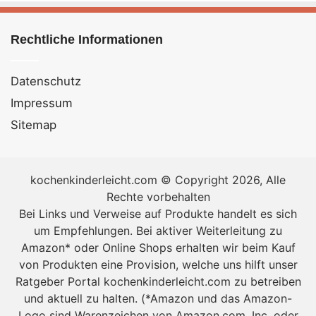
Naturtofu (200 g) zerdrückt
Rechtliche Informationen
Zwiebeln
2 EL Mandelmus mit Wasser vermischt
Datenschutz
Räuchertofu (200 g) in kleinen Würfeln
Impressum
Gelbwurz bzw. Kurkuma
Chili
rot, fein geschnitten
Sitemap
Nährwerte Süßkartoffel-Pfanne – vegan &
vegetarisch
kochenkinderleicht.com © Copyright 2026, Alle
Rechte vorbehalten
Anzahl Portionen: 2
Bei Links und Verweise auf Produkte handelt es sich
um Empfehlungen. Bei aktiver Weiterleitung zu
Nährwerte
Amazon* oder Online Shops erhalten wir beim Kauf
von Produkten eine Provision, welche uns hilft unser
Gesamt
Ratgeber Portal kochenkinderleicht.com zu betreiben
pro Portion
und aktuell zu halten. (*Amazon und das Amazon-
Kalorien (kcal)
Logo sind Warenzeichen von Amazon.com, Inc. oder