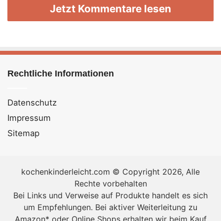
Jetzt Kommentare lesen
400 g reife Bananen
150 g Puderzucker (evt. weniger bei sehr reifen
Bananen)
50 ml Milch
200 ml Sahne
Rechtliche Informationen
Zitronensaft
Datenschutz
Nährwerte Bananeneis selber machen
Impressum
Anzahl Portionen: 4
Sitemap
Nährwerte
Gesamt
kochenkinderleicht.com © Copyright 2026, Alle
Rechte vorbehalten
pro Portion
Bei Links und Verweise auf Produkte handelt es sich
Kalorien (kcal)
um Empfehlungen. Bei aktiver Weiterleitung zu
999,1
Amazon* oder Online Shops erhalten wir beim Kauf