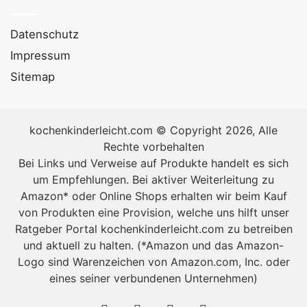
Kuchen [Bildinhalt mit KI erstellt]
Datenschutz
Aber nun wollen wir euch nicht länger mit Theorie
nerven, sondern zeigen euch heute unser
Baumkuchen
Impressum
Rezept
. Viel Spaß beim zubereiten:
Sitemap
Zutaten für eine 26-er Springform
kochenkinderleicht.com © Copyright 2026, Alle
100 g Marzipanrohmasse
Rechte vorbehalten
3 g Salz
Bei Links und Verweise auf Produkte handelt es sich
1 Teelöffel
Vanillezucker
um Empfehlungen. Bei aktiver Weiterleitung zu
Amazon* oder Online Shops erhalten wir beim Kauf
200 g Eigelb
von Produkten eine Provision, welche uns hilft unser
250 g Butter
Ratgeber Portal kochenkinderleicht.com zu betreiben
350 g Eiweiß (entspricht ca. 13 Eiern in Größe M)
und aktuell zu halten. (*Amazon und das Amazon-
Logo sind Warenzeichen von Amazon.com, Inc. oder
350 g Zucker
eines seiner verbundenen Unternehmen)
125 g Mehl