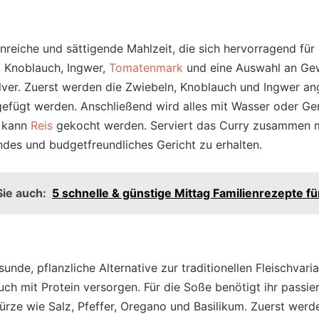
inreiche und sättigende Mahlzeit, die sich hervorragend für 
, Knoblauch, Ingwer,
Tomatenmark
und eine Auswahl an Ge
ver. Zuerst werden die Zwiebeln, Knoblauch und Ingwer ang
efügt werden. Anschließend
wird alles mit Wasser oder Ge
u kann
Reis
gekocht werden. Serviert das Curry zusammen m
ndes und budgetfreundliches Gericht zu erhalten.
ie auch:
5 schnelle & günstige Mittag Familienrezepte fü
sunde, pflanzliche Alternative zur traditionellen Fleischvar
euch mit Protein versorgen. Für die Soße benötigt ihr passi
rze wie Salz, Pfeffer, Oregano und Basilikum. Zuerst werd