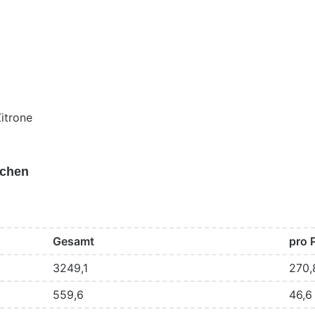
itrone
uchen
Gesamt
pro 
3249,1
270,
559,6
46,6