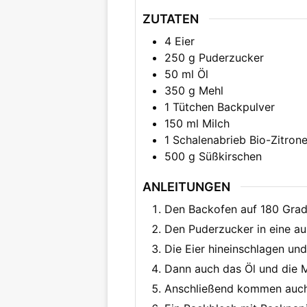
ZUTATEN
4
Eier
250
g
Puderzucker
50
ml
Öl
350
g
Mehl
1
Tütchen
Backpulver
150
ml
Milch
1
Schalenabrieb Bio-Zitron
500
g
Süßkirschen
ANLEITUNGEN
Den Backofen auf 180 Grad 
Den Puderzucker in eine a
Die Eier hineinschlagen un
Dann auch das Öl und die M
Anschließend kommen auch M