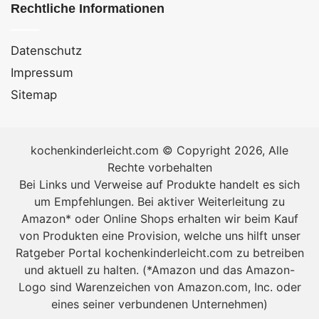
Rechtliche Informationen
Brokkoli braten – Rezept für Brokkoli
Zubereitung [Bildinhalt mit KI erstellt]
Datenschutz
Zubereitung des Brokkolis
Impressum
Sitemap
Wie bei allen Rezepten ist es wichtig, zuerst alles
vorzubereiten. Schneiden Sie alle Zutaten und stellen
Sie sie in der Reihenfolge bereit, in der sie am
kochenkinderleicht.com © Copyright 2026, Alle
langsamsten garen. Wenn Sie frischen Brokkoli
Rechte vorbehalten
verwenden, schneiden Sie die Röschen von den Stielen
Bei Links und Verweise auf Produkte handelt es sich
ab, und hacken Sie die großen Röschen weiter, so dass
um Empfehlungen. Bei aktiver Weiterleitung zu
sie die Größe der kleineren Röschen haben. Schälen
Amazon* oder Online Shops erhalten wir beim Kauf
Sie die Stiele und schneiden Sie sie in ca. 1/4-Zoll
von Produkten eine Provision, welche uns hilft unser
große Stücke. Wichtig ist, dass die Größe gleichmäßig
Ratgeber Portal kochenkinderleicht.com zu betreiben
und aktuell zu halten. (*Amazon und das Amazon-
ausfällt. Die Stiele kommen vor den Röschen in die
Logo sind Warenzeichen von Amazon.com, Inc. oder
Pfanne, da sie länger brauchen, um zu garen.
eines seiner verbundenen Unternehmen)