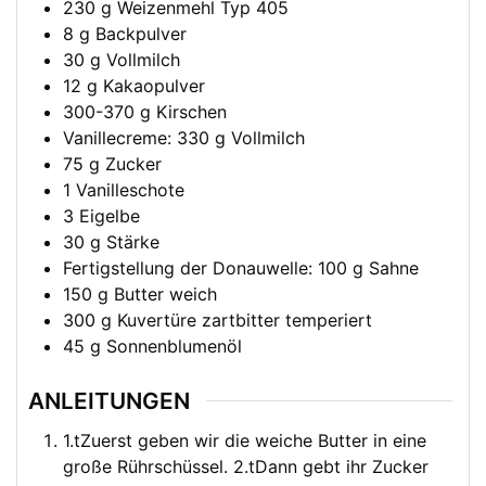
230
g
Weizenmehl Typ 405
8
g
Backpulver
30
g
Vollmilch
12
g
Kakaopulver
300-370
g
Kirschen
Vanillecreme: 330 g Vollmilch
75
g
Zucker
1
Vanilleschote
3
Eigelbe
30
g
Stärke
Fertigstellung der Donauwelle: 100 g Sahne
150
g
Butter weich
300
g
Kuvertüre zartbitter temperiert
45
g
Sonnenblumenöl
ANLEITUNGEN
1.tZuerst geben wir die weiche Butter in eine
große Rührschüssel. 2.tDann gebt ihr Zucker