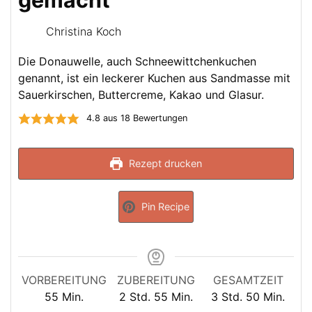
gemacht
Christina Koch
Die Donauwelle, auch Schneewittchenkuchen
genannt, ist ein leckerer Kuchen aus Sandmasse mit
Sauerkirschen, Buttercreme, Kakao und Glasur.
4.8
aus
18
Bewertungen
Rezept drucken
Pin Recipe
VORBEREITUNG
ZUBEREITUNG
GESAMTZEIT
Minuten
Stunden
Minuten
Stunden
Minuten
55
Min.
2
Std.
55
Min.
3
Std.
50
Min.