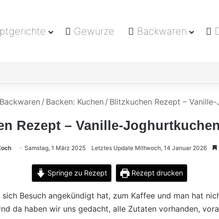
tgerichte
Gewürze
Backwaren
D
Backwaren
/
Backen: Kuchen
/
Blitzkuchen Rezept – Vanille-
en Rezept – Vanille-Joghurtkuchen 
Koch
Samstag, 1 März 2025
Letztes Update Mittwoch, 14 Januar 2026
Springe zu Rezept
Rezept drucken
s sich Besuch angekündigt hat, zum Kaffee und man hat nic
 Und da haben wir uns gedacht, alle Zutaten vorhanden, vor