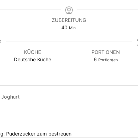
ZUBEREITUNG
Minuten
40
Min.
KÜCHE
PORTIONEN
Deutsche Küche
6
Portion/en
r Joghurt
ng: Puderzucker zum bestreuen