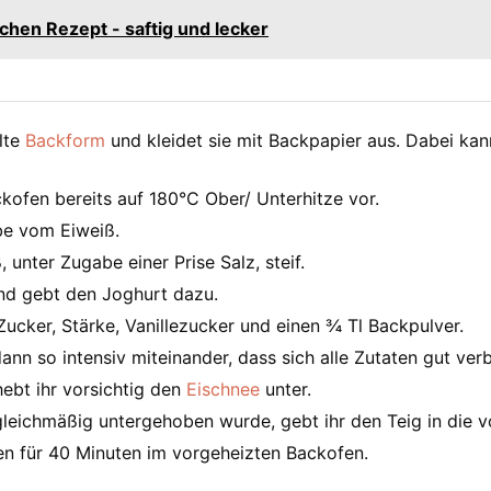
hen Rezept - saftig und lecker
lte
Backform
und kleidet sie mit Backpapier aus. Dabei ka
kofen bereits auf 180°C Ober/ Unterhitze vor.
lbe vom Eiweiß.
 unter Zugabe einer Prise Salz, steif.
nd gebt den Joghurt dazu.
Zucker, Stärke, Vanillezucker und einen ¾ Tl Backpulver.
dann so intensiv miteinander, dass sich alle Zutaten gut ve
hebt ihr vorsichtig den
Eischnee
unter.
leichmäßig untergehoben wurde, gebt ihr den Teig in die v
n für 40 Minuten im vorgeheizten Backofen.