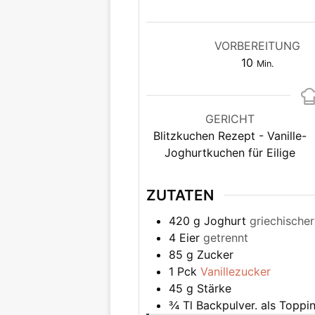
VORBEREITUNG
Minuten
10
Min.
GERICHT
Blitzkuchen Rezept - Vanille-
Joghurtkuchen für Eilige
ZUTATEN
420
g
Joghurt
griechische
4
Eier
getrennt
85
g
Zucker
1
Pck
Vanillezucker
45
g
Stärke
¾
Tl
Backpulver. als Toppi