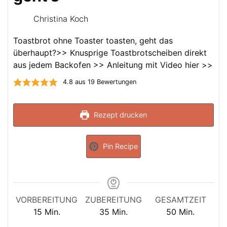
Christina Koch
Toastbrot ohne Toaster toasten, geht das
überhaupt?>> Knusprige Toastbrotscheiben direkt
aus jedem Backofen >> Anleitung mit Video hier >>
4.8
aus
19
Bewertungen
Rezept drucken
Pin Recipe
VORBEREITUNG
ZUBEREITUNG
GESAMTZEIT
Minuten
Minuten
Minuten
15
Min.
35
Min.
50
Min.