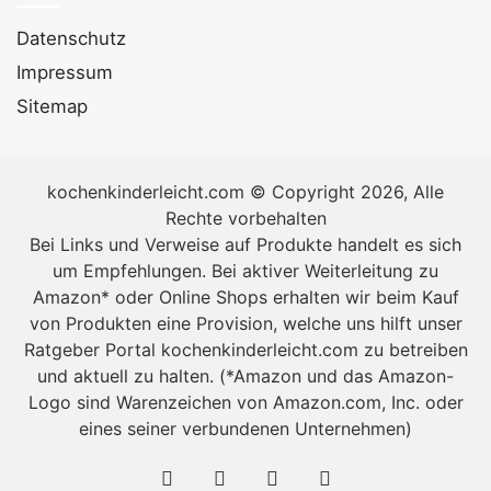
Datenschutz
Impressum
Sitemap
kochenkinderleicht.com © Copyright 2026, Alle
Rechte vorbehalten
Bei Links und Verweise auf Produkte handelt es sich
um Empfehlungen. Bei aktiver Weiterleitung zu
Amazon* oder Online Shops erhalten wir beim Kauf
von Produkten eine Provision, welche uns hilft unser
Ratgeber Portal kochenkinderleicht.com zu betreiben
und aktuell zu halten. (*Amazon und das Amazon-
Logo sind Warenzeichen von Amazon.com, Inc. oder
eines seiner verbundenen Unternehmen)
Facebook
Pinterest
YouTube
Instagram