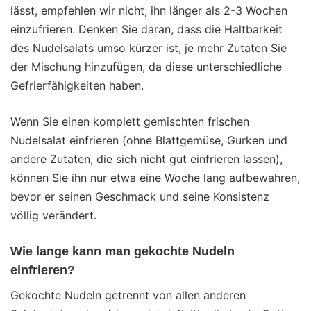
lässt, empfehlen wir nicht, ihn länger als 2-3 Wochen
einzufrieren. Denken Sie daran, dass die Haltbarkeit
des Nudelsalats umso kürzer ist, je mehr Zutaten Sie
der Mischung hinzufügen, da diese unterschiedliche
Gefrierfähigkeiten haben.
Wenn Sie einen komplett gemischten frischen
Nudelsalat einfrieren (ohne Blattgemüse, Gurken und
andere Zutaten, die sich nicht gut einfrieren lassen),
können Sie ihn nur etwa eine Woche lang aufbewahren,
bevor er seinen Geschmack und seine Konsistenz
völlig verändert.
Wie lange kann man gekochte Nudeln
einfrieren?
Gekochte Nudeln getrennt von allen anderen