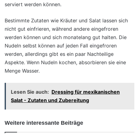
serviert werden können.
Bestimmte Zutaten wie Kräuter und Salat lassen sich
nicht gut einfrieren, während andere eingefroren
werden können und sich monatelang gut halten. Die
Nudeln selbst können auf jeden Fall eingefroren
werden, allerdings gibt es ein paar Nachteilige
Aspekte. Wenn Nudeln kochen, absorbieren sie eine
Menge Wasser.
Lesen Sie auch:
Dressing für mexikanischen
Salat - Zutaten und Zubereitung
Weitere interessante Beiträge