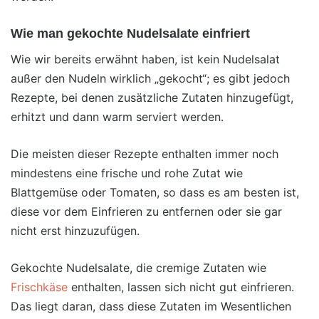
Wie man gekochte Nudelsalate einfriert
Wie wir bereits erwähnt haben, ist kein Nudelsalat
außer den Nudeln wirklich „gekocht“; es gibt jedoch
Rezepte, bei denen zusätzliche Zutaten hinzugefügt,
erhitzt und dann warm serviert werden.
Die meisten dieser Rezepte enthalten immer noch
mindestens eine frische und rohe Zutat wie
Blattgemüse oder Tomaten, so dass es am besten ist,
diese vor dem Einfrieren zu entfernen oder sie gar
nicht erst hinzuzufügen.
Gekochte Nudelsalate, die cremige Zutaten wie
Frischkäse
enthalten, lassen sich nicht gut einfrieren.
Das liegt daran, dass diese Zutaten im Wesentlichen