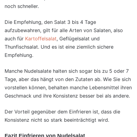
noch schneller.
Die Empfehlung, den Salat 3 bis 4 Tage
aufzubewahren, gilt für alle Arten von Salaten, also
auch für
Kartoffelsalat
, Geflügelsalat und
Thunfischsalat. Und es ist eine ziemlich sichere
Empfehlung.
Manche Nudelsalate halten sich sogar bis zu 5 oder 7
Tage, aber das hängt von den Zutaten ab. Wie Sie sich
vorstellen können, behalten manche Lebensmittel ihren
Geschmack und ihre Konsistenz besser bei als andere.
Der Vorteil gegenüber dem Einfrieren ist, dass die
Konsistenz nicht so stark beeinträchtigt wird.
Fazit Einfrieren von Nudelsalat