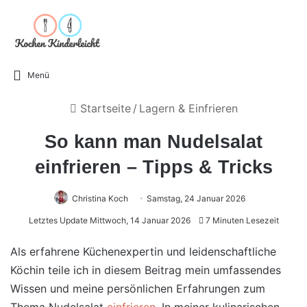
Menü
Startseite
/
Lagern & Einfrieren
So kann man Nudelsalat
einfrieren – Tipps & Tricks
Christina Koch
Samstag, 24 Januar 2026
Letztes Update Mittwoch, 14 Januar 2026
7 Minuten Lesezeit
Als erfahrene Küchenexpertin und leidenschaftliche
Köchin teile ich in diesem Beitrag mein umfassendes
Wissen und meine persönlichen Erfahrungen zum