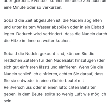
aber gekocht. Eventuell können Sie diese Zeit auch um
eine Minute oder so verkürzen.
Sobald die Zeit abgelaufen ist, die Nudeln abgießen
und unter kaltem Wasser abspülen oder in ein Eisbad
legen. Dadurch wird verhindert, dass die Nudeln durch
die Hitze im Inneren weiter kochen.
Sobald die Nudeln gekocht sind, können Sie die
restlichen Zutaten für den Nudelsalat hinzufügen (der
sich gut einfrieren lässt) und einfrieren. Wenn Sie die
Nudeln schließlich einfrieren, achten Sie darauf, dass
Sie sie entweder in einen Gefrierbeutel mit
Reißverschluss oder in einen luftdichten Behälter
geben. In dem Beutel sollte so wenig Luft wie möglich
sein.