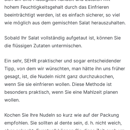
hohem Feuchtigkeitsgehalt durch das Einfrieren
beeinträchtigt werden, ist es einfach sicherer, so viel
wie möglich aus dem gemischten Salat herauszuhalten.
Sobald Ihr Salat vollständig aufgetaut ist, können Sie
die flüssigen Zutaten untermischen.
Ein sehr, SEHR praktischer und sogar entscheidender
Tipp, von dem wir wünschten, man hätte ihn uns früher
gesagt, ist, die Nudeln nicht ganz durchzukochen,
wenn Sie sie einfrieren wollen. Diese Methode ist
besonders praktisch, wenn Sie eine Mahlzeit planen
wollen.
Kochen Sie Ihre Nudeln so kurz wie auf der Packung
empfohlen. Sie sollten al dente sein, d. h. nicht weich,