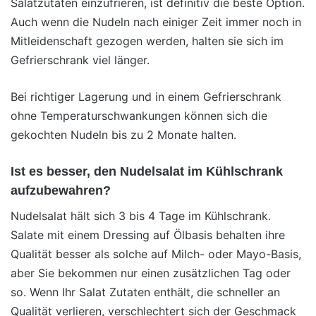
Salatzutaten einzufrieren, ist definitiv die beste Option.
Auch wenn die Nudeln nach einiger Zeit immer noch in
Mitleidenschaft gezogen werden, halten sie sich im
Gefrierschrank viel länger.
Bei richtiger Lagerung und in einem Gefrierschrank
ohne Temperaturschwankungen können sich die
gekochten Nudeln bis zu 2 Monate halten.
Ist es besser, den Nudelsalat im Kühlschrank
aufzubewahren?
Nudelsalat hält sich 3 bis 4 Tage im Kühlschrank.
Salate mit einem Dressing auf Ölbasis behalten ihre
Qualität besser als solche auf Milch- oder Mayo-Basis,
aber Sie bekommen nur einen zusätzlichen Tag oder
so. Wenn Ihr Salat Zutaten enthält, die schneller an
Qualität verlieren, verschlechtert sich der Geschmack